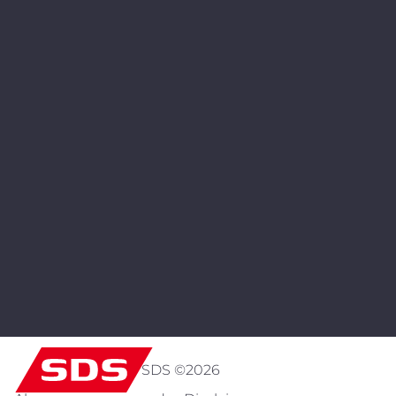
SDS ©
2026