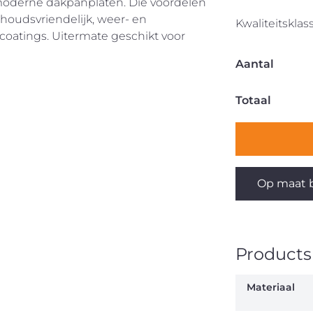
n moderne dakpanplaten. Die voordelen
rhoudsvriendelijk, weer- en
Kwaliteitsklas
 coatings. Uitermate geschikt voor
Aantal
Totaal
Op maat b
Productsp
Materiaal