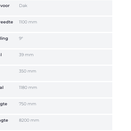
 voor
Dak
reedte
1100 mm
ling
9°
l
39 mm
350 mm
al
1180 mm
ngte
750 mm
ngte
8200 mm