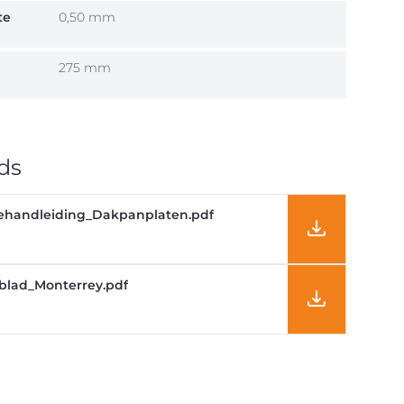
te
0,50 mm
275 mm
ds
handleiding_Dakpanplaten.pdf
blad_Monterrey.pdf