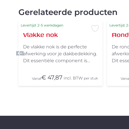
Gerelateerde producten
Levertijd: 2-5 werkdagen
Levertijd: 
Voeg toe aan 
Vlakke nok
Rond
De vlakke nok is de perfecte
De rond
afwerking voor je dakbedekking.
afwerki
Dit essentiële component is
Dit ess
beschikbaar voor bijna alle
beschik
dakpanelementen/dakpanplaten,
dakpan
€ 47,87
incl. BTW
per stuk
Vanaf
Vana
zoals bijvoorbeeld de Finnera,
zoals b
Monterrey en de Monterrey
Monter
Grand. Met garanties die tot wel
Grand. 
50 jaar reiken, kun je er zeker
50 jaar 
van zijn dat de nok vele jaren
van zij
meegaat, waardoor je
meegaa
gemoedsrust hebt over de
gemoed