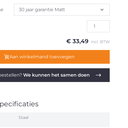
se
30 jaar garantie Matt
€ 33,49
incl. BTW
Aan winkelmand toevoegen
estellen?
We kunnen het samen doen
ecificaties
Staal