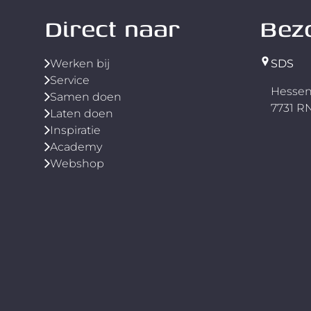
duurzaamheid van je dak.
duurzaa
Direct naar
Bez
Werken bij
SDS
Service
Hessen
Samen doen
7731 
Laten doen
Inspiratie
Academy
Webshop