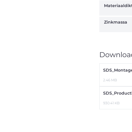
Materiaaldik
Zinkmassa
Downloa
SDS_Montage
2.46 MB
SDS_Product
930.41 KB