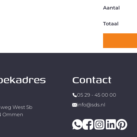
Aantal
Totaal
oekadres
Contact
05 29 - 45 00 00
info@sds.nl
weg West 5b
RN Ommen