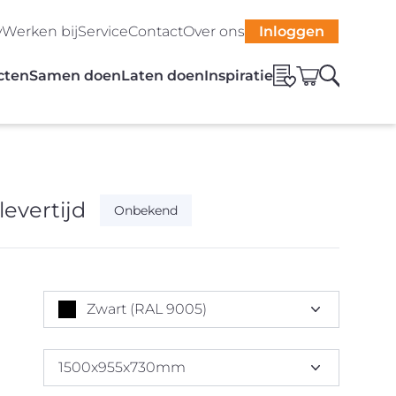
y
Werken bij
Service
Contact
Over ons
Inloggen
cten
Samen doen
Laten doen
Inspiratie
levertijd
Onbekend
Zwart (RAL 9005)
1500x955x730mm