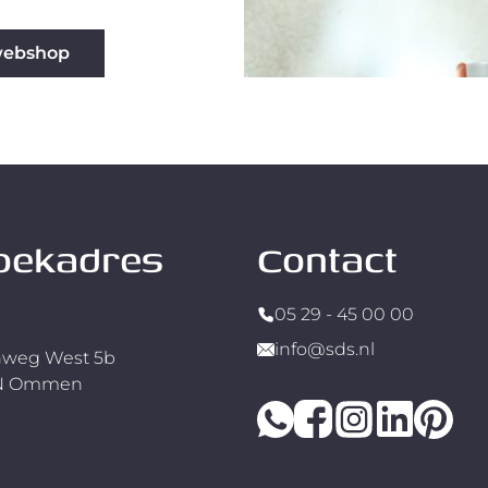
webshop
oekadres
Contact
05 29 - 45 00 00
info@sds.nl
weg West 5b
RN Ommen