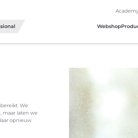
Academ
sional
Webshop
Produ
 bereikt. We
, maar laten we
daar opnieuw