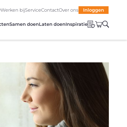
y
Werken bij
Service
Contact
Over ons
Inloggen
cten
Samen doen
Laten doen
Inspiratie