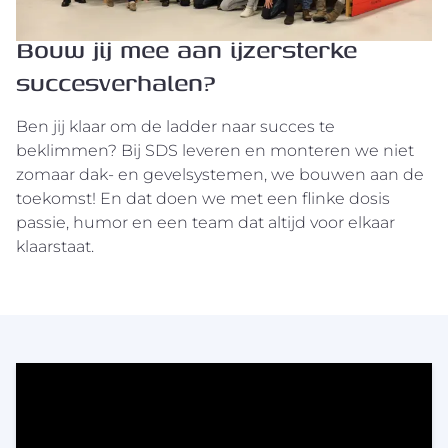
Bouw jij mee aan ijzersterke
succesverhalen?
Ben jij klaar om de ladder naar succes te
beklimmen? Bij SDS leveren en monteren we niet
zomaar dak- en gevelsystemen, we bouwen aan de
toekomst! En dat doen we met een flinke dosis
passie, humor en een team dat altijd voor elkaar
klaarstaat.