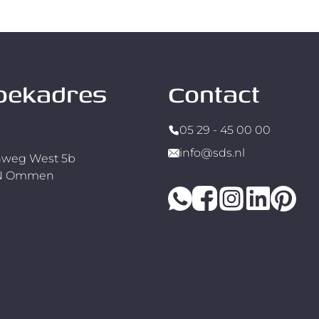
oekadres
Contact
05 29 - 45 00 00
info@sds.nl
weg West 5b
RN Ommen