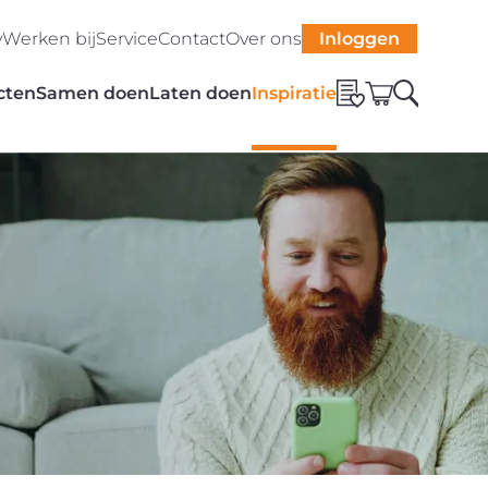
y
Werken bij
Service
Contact
Over ons
Inloggen
cten
Samen doen
Laten doen
Inspiratie