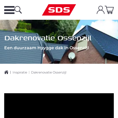
Dakrenovatie Ossenzijl
Een duurzaam Hyygge dak in Ossenzijl
|
|
Inspiratie
Dakrenovatie Ossenzijl