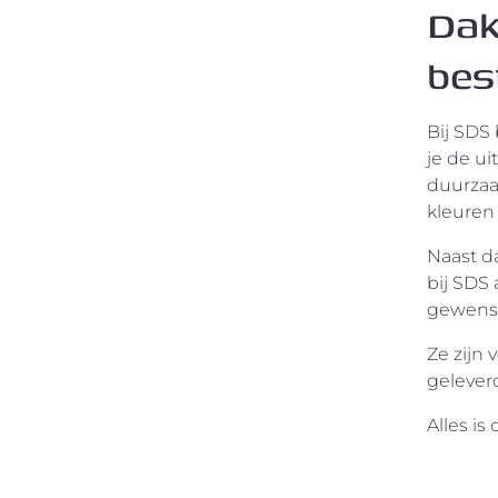
Dak
bes
Bij SDS
je de ui
duurzaa
kleuren
Naast d
bij SDS 
gewenste
Ze zijn 
gelever
Alles is