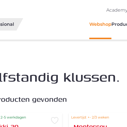
Academ
sional
Webshop
Produ
lfstandig klussen.
oduct
en
gevonden
: 2-5 werkdagen
Levertijd: +- 2/3 weken
Voeg toe aan verlanglijst
kki 20
Monterrey