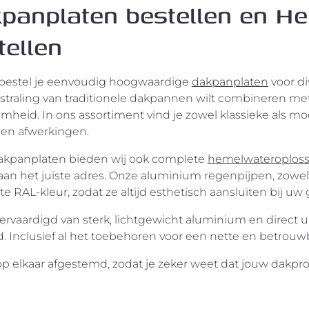
panplaten bestellen en H
gebruik.
tellen
 bestel je eenvoudig hoogwaardige
dakpanplaten
voor di
tstraling van traditionele dakpannen wilt combineren met
mheid. In ons assortiment vind je zowel klassieke als mo
 en afwerkingen.
akpanplaten bieden wij ook complete
hemelwateroplos
aan het juiste adres. Onze aluminium regenpijpen, zowel ro
 RAL-kleur, zodat ze altijd esthetisch aansluiten bij uw 
vervaardigd van sterk, lichtgewicht aluminium en direct u
d. Inclusief al het toebehoren voor een nette en betrouw
 op elkaar afgestemd, zodat je zeker weet dat jouw dakproj