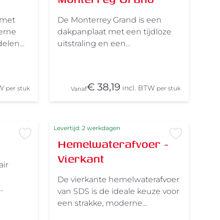
 met
De Monterrey Grand is een
erne
dakpanplaat met een tijdloze
delen
uitstraling en een
laatsen,
kenmerkende reliëfdruk. Wat
deze variant echt bijzonder
 weer-
maakt? De hoogte van de pan.
€ 38,19
TW
incl. BTW
per stuk
per stuk
Vanaf
ijgbaar
Dankzij de hoog opstaande
atings.
rand lijkt het dak nog meer op
r zowel
een traditioneel pannendak. Je
kunt de Monterrey Grand
Levertijd: 2 werkdagen
Voeg toe aan verlanglijst
Voeg toe 
bovendien op de gewenste
Hemelwaterafvoer -
lengte bestellen. Ideaal als je
Vierkant
hikbaar
een strakke afwerking wilt
air
zonder zaagwerk op locatie.
De vierkante hemelwaterafvoer
eder een
Neem hiervoor gerust contact
van SDS is de ideale keuze voor
De
op met onze klantenservice .
nds.
een strakke, moderne
Geschikt voor zowel
d,
gevelafwerking. Vervaardigd