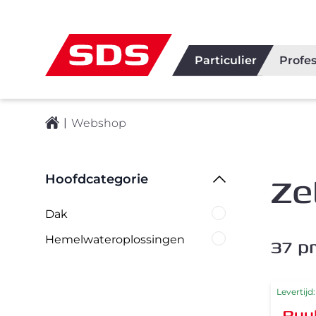
Particulier
Profes
|
Webshop
Ze
Filters
Hoofdcategorie
Dak
Hemelwateroplossingen
37
pr
Levertijd
Ruu