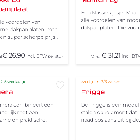
panplaat
Een klassiek jasje! Maar
alle voordelen van mod
lle voordelen van
dakpanplaten. Die voor
ne dakpanplaten, maar
zijn: voordelig, snel te p
een super scherpe prijs
duurzaam,
ns onze zomeractie! De
onderhoudsvriendelijk,
elen van de Ruukki 20
€ 26,90
€ 31,21
incl. BTW
incl. B
per stuk
af
Vanaf
en krasbestendig. Verkr
nplaat? Uit voorraad
in talloze kleuren en co
aar, voordelig, eenvoudig
Uitermate geschikt voo
el te plaatsen, duurzaam
nieuwbouw&nbsp;als
: 2-5 werkdagen
derhoudsvriendelijk.
Levertijd: +- 2/3 weken
Voeg toe aan verlanglijst
renovatieprojecten.
nera
Frigge
aast weer- en
Kwaliteitsklasse Ruukki
estendig. Beschikbaar in
dakproducten zijn besc
atte coating en leverbaar
nnera combineert een
De Frigge is een modul
in verschillende
e verschillende kleuren.
uiterlijk met een
stalen dakelement dat
kwaliteitsklassen met i
t voor kleinere en
ame en praktische
naadloos aansluit bij de
eigen garantieniveau. 
tieprojecten. Met 20 jaar
ossing. De Finnera is
huidige architectuurtre
standaard varianten zijn
ie hoef je je geen zorgen
akpanelement, dankzij
Denk aan duurzaamhei