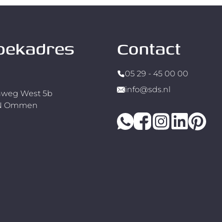
oekadres
Contact
05 29 - 45 00 00
info@sds.nl
weg West 5b
RN Ommen