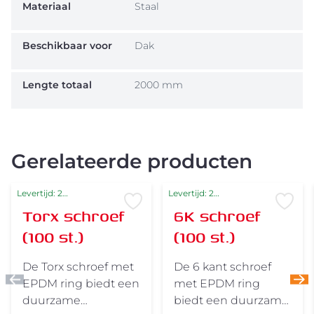
Materiaal
Staal
Beschikbaar voor
Dak
Lengte totaal
2000 mm
Gerelateerde producten
Levertijd: 2
Levertijd: 2
Voeg toe aan verlanglijst
Voe
Torx schroef
6K schroef
werkdagen
werkdagen
(100 st.)
(100 st.)
De Torx schroef met
De 6 kant schroef
EPDM ring biedt een
met EPDM ring
duurzame
biedt een duurzame