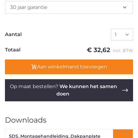
30 jaar garantie
Aantal
€ 32,62
Totaal
incl. BTW
Aan winkelmand toevoegen
Op maat bestellen?
We kunnen het samen
doen
Downloads
SDS_Montagehandleiding_Dakpanplate