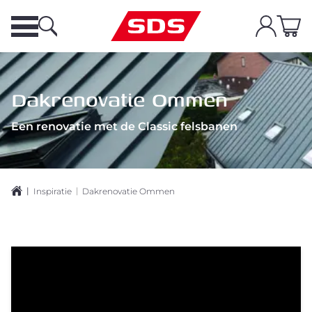
Dakrenovatie Ommen
Een renovatie met de Classic felsbanen
|
|
Inspiratie
Dakrenovatie Ommen