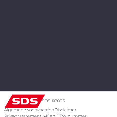
SDS ©
2026
Algemene voorwaarden
Disclaimer
Privacy statement
KvK en BTW nummer