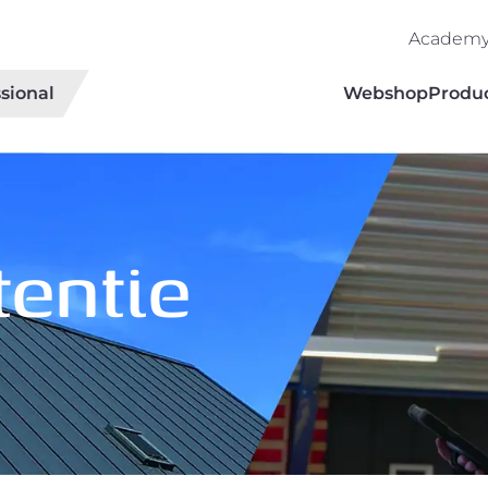
Academ
sional
Webshop
Produ
entie