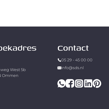
oekadres
Contact
05 29 - 45 00 00
info@sds.nl
weg West 5b
RN Ommen