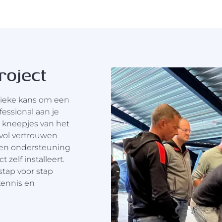
roject
nieke kans om een
essional aan je
e kneepjes van het
 vol vertrouwen
g en ondersteuning
 zelf installeert.
stap voor stap
kennis en