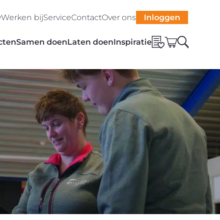
y
Werken bij
Service
Contact
Over ons
Inloggen
cten
Samen doen
Laten doen
Inspiratie