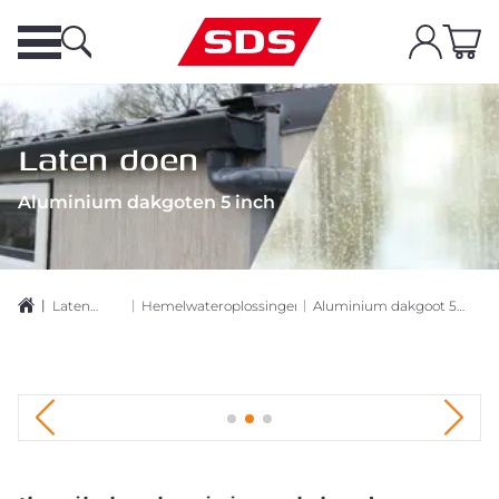
Laten doen
Aluminium dakgoten 5 inch
|
|
|
Laten
Hemelwateroplossingen
Aluminium dakgoot 5
doen
inch