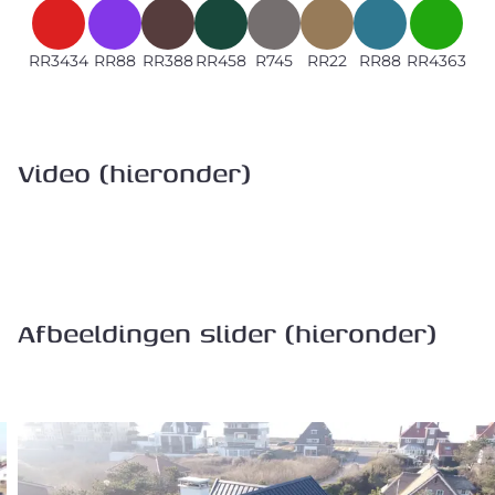
RR3434
RR88
RR388
RR458
R745
RR22
RR88
RR4363
Video (hieronder)
Afbeeldingen slider (hieronder)