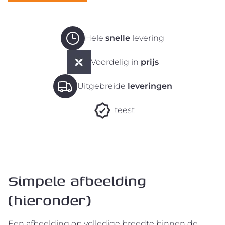
Hele
snelle
levering
Voordelig in
prijs
Uitgebreide
leveringen
teest
Simpele afbeelding
(hieronder)
Een afbeelding op volledige breedte binnen de