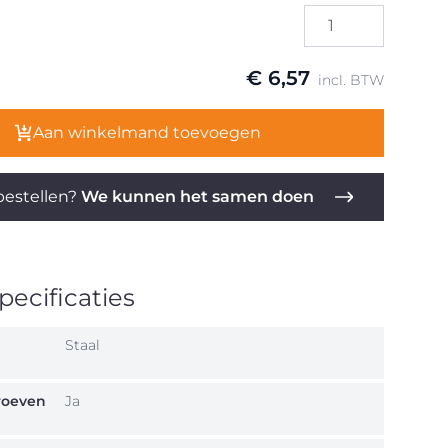
€ 6,57
incl. BTW
Aan winkelmand toevoegen
estellen?
We kunnen het samen doen
ecificaties
Staal
hroeven
Ja