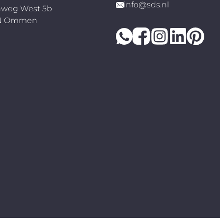
info@sds.nl
weg West 5b
RN Ommen