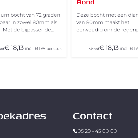
Rond
ium bocht van 72 graden,
Deze bocht met een dia
gbaar in zowel 80mm als
van 80mm maakt het
 Met de bijpassende
eenvoudig om de regenp
um regenpijpen is het
van positie te laten vera
n een fluitje van een
Met de bijpassende alu
€ 18,13
€ 18,13
incl. BTW
incl. BT
per stuk
naf
Vanaf
oor soepele installaties en
regenpijpen is het mont
wbare verbindingen,
een fluitje van een cent. 
w op onze bocht van 72
soepele installaties en
betrouwbare verbinding
vertrouw op onze bocht 
graden.
oekadres
Contact
05 29 - 45 00 00