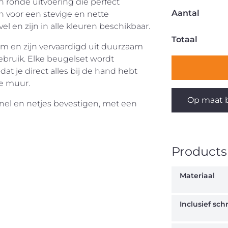
n ronde uitvoering die perfect
Aantal
n voor een stevige en nette
 en zijn in alle kleuren beschikbaar.
Totaal
m en zijn vervaardigd uit duurzaam
gebruik. Elke beugelset wordt
at je direct alles bij de hand hebt
e muur.
Op maat b
nel en netjes bevestigen, met een
Productsp
Materiaal
Inclusief sc