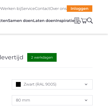
y
Werken bij
Service
Contact
Over ons
Inloggen
cten
Samen doen
Laten doen
Inspiratie
levertijd
2 werkdagen
Zwart (RAL 9005)
80 mm