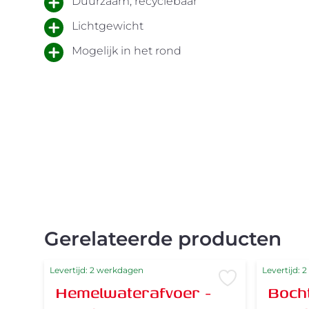
Duurzaam, recyclebaar
Lichtgewicht
Mogelijk in het rond
Gerelateerde producten
Levertijd: 2 werkdagen
Levertijd: 
Voeg toe aan 
Hemelwaterafvoer -
Bocht