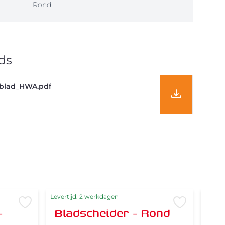
Rond
ds
blad_HWA.pdf
Levertijd: 2 werkdagen
Levert
Voeg toe aan verlanglijst
Voeg toe 
-
Bladscheider - Rond
St