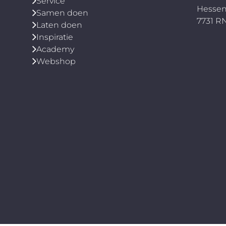
Service
combineren met een naadloze
Hessen
Samen doen
dakgoot op maat? Wij leveren
7731 
Laten doen
en monteren naadloze
Inspiratie
aluminium goten tot 30 meter
Academy
uit één stuk, beschikbaar in 5
Webshop
inch, 6 inch, 8 inch en bakgoot.
Wil je de goot zelf monteren
met onze ondersteuning? Klik
hier . Liever de montage volledig
laten verzorgen? Klik hier .