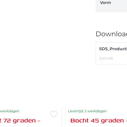
Vorm
Downloa
SDS_Product
3.44 MB
2 werkdagen
Levertijd: 2 werkdagen
verlanglijst
Voeg toe aan verlanglijst
 72 graden -
Bocht 45 graden 