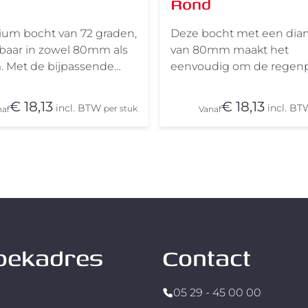
Rond
ium bocht van 72 graden,
Deze bocht met een dia
gbaar in zowel 80mm als
van 80mm maakt het
 Met de bijpassende
eenvoudig om de regenp
um regenpijpen is het
van positie te laten vera
n een fluitje van een
Met de bijpassende alu
€ 18,13
€ 18,13
incl. BTW
incl. BT
per stuk
naf
Vanaf
oor soepele installaties en
regenpijpen is het mont
wbare verbindingen,
een fluitje van een cent. 
w op onze bocht van 72
soepele installaties en
betrouwbare verbinding
vertrouw op onze bocht 
graden.
oekadres
Contact
05 29 - 45 00 00