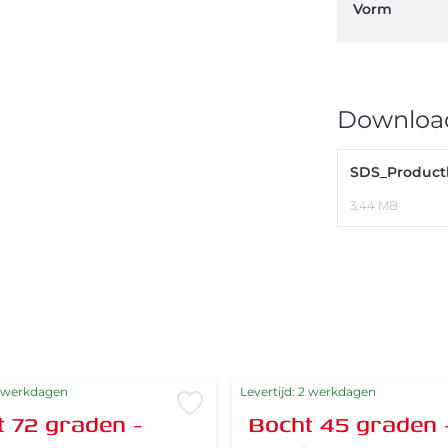
Vorm
Downloa
SDS_Product
3.44 MB
2 werkdagen
Levertijd: 2 werkdagen
verlanglijst
Voeg toe aan verlanglijst
 72 graden -
Bocht 45 graden 