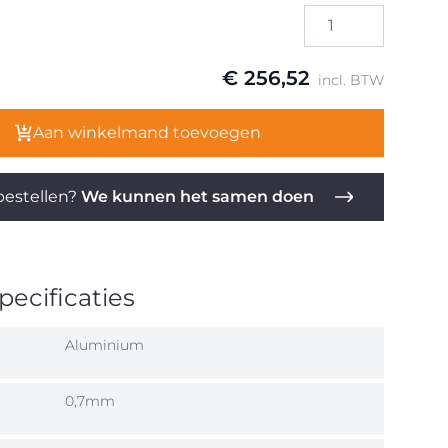
€ 256,52
incl. BTW
Aan winkelmand toevoegen
estellen?
We kunnen het samen doen
ecificaties
Aluminium
0,7mm