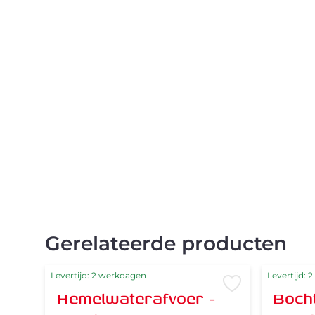
Gerelateerde producten
Levertijd: 2 werkdagen
Levertijd: 
Voeg toe aan 
Hemelwaterafvoer -
Bocht