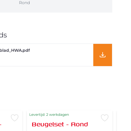
Rond
ds
blad_HWA.pdf
Levertijd: 2 werkdagen
Levert
Voeg toe aan verlanglijst
Voeg toe 
-
Beugelset - Rond
St