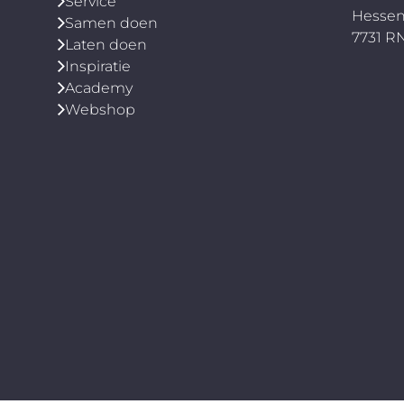
Service
combineren met een naadloze
Hessen
Samen doen
dakgoot op maat? Wij leveren
7731 
Laten doen
en monteren naadloze
Inspiratie
aluminium goten tot 30 meter
Academy
uit één stuk, beschikbaar in 5
Webshop
inch, 6 inch, 8 inch en bakgoot.
Wil je de goot zelf monteren
met onze ondersteuning? Klik
hier . Liever de montage volledig
laten verzorgen? Klik hier .