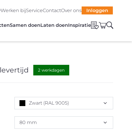
y
Werken bij
Service
Contact
Over ons
Inloggen
cten
Samen doen
Laten doen
Inspiratie
levertijd
2 werkdagen
Zwart (RAL 9005)
80 mm