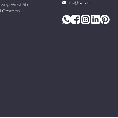
info@sds.nl
weg West 5b
RN Ommen