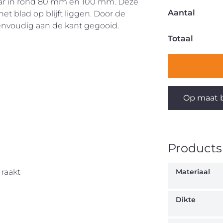
aar in rond 80 mm en 100 mm. Deze
Aantal
et blad op blijft liggen. Door de
envoudig aan de kant gegooid.
Totaal
Op maat b
Productsp
 raakt
Materiaal
Dikte