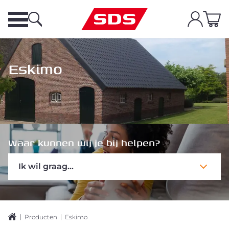
Eskimo
Waar kunnen wij je bij helpen?
Ik wil graag...
|
|
Producten
Eskimo