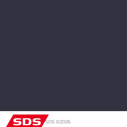
SDS ©
2026